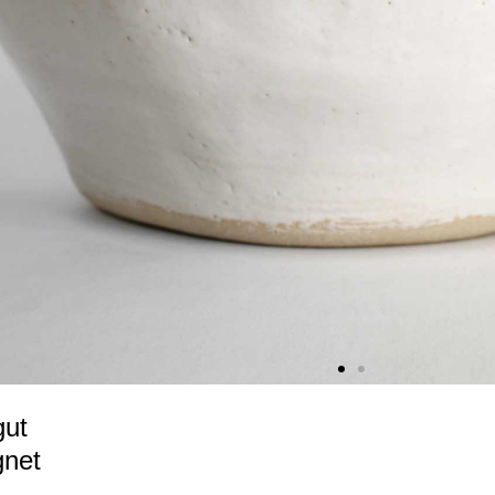
gut
gnet