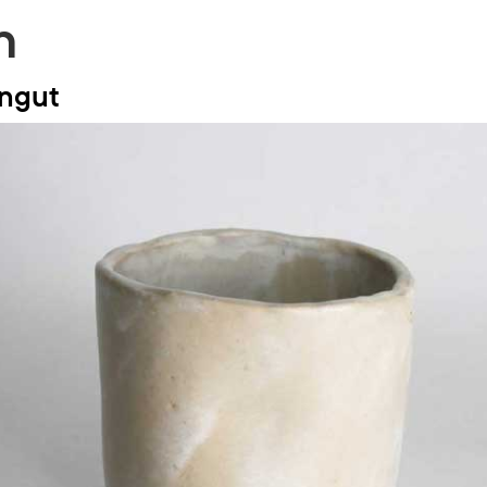
n
ingut